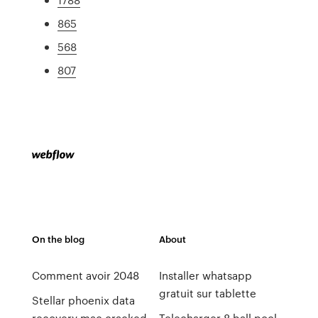
865
568
807
On the blog
About
Comment avoir 2048
Installer whatsapp
gratuit sur tablette
Stellar phoenix data
recovery mac cracked
Telecharger 8 ball pool