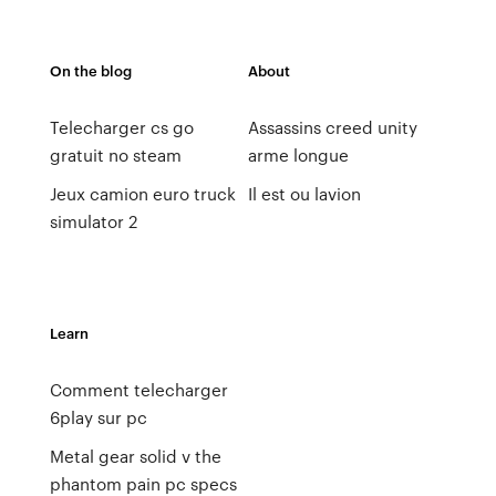
On the blog
About
Telecharger cs go
Assassins creed unity
gratuit no steam
arme longue
Jeux camion euro truck
Il est ou lavion
simulator 2
Learn
Comment telecharger
6play sur pc
Metal gear solid v the
phantom pain pc specs